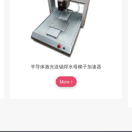
半导体激光送锡焊水母梯子加速器
More