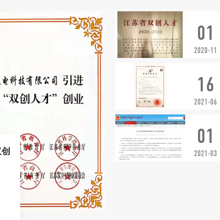
01
2020-11
16
2021-06
01
双创
2021-03