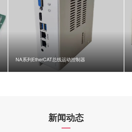
NA系列EtherCAT总线运动控制器
新闻动态