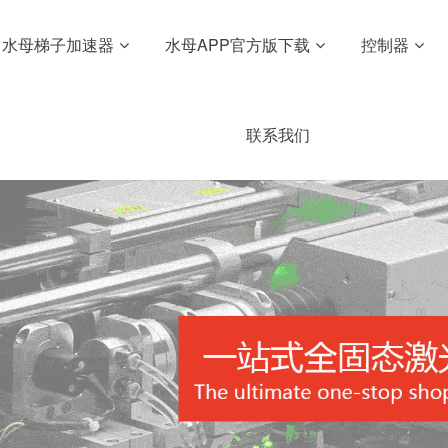
水母梯子加速器
水母APP官方版下载
控制器
联系我们