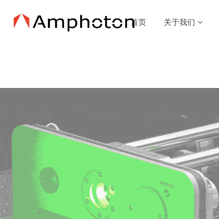
首页
关于我们