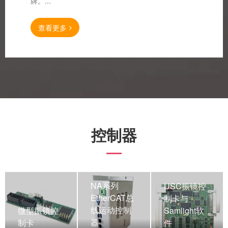
牌。...
查看更多
控制器
NA系列
USC振镜控
EtherCAT总
制卡与
线运动控制
微型振镜控
Samlight软
器
制卡
件